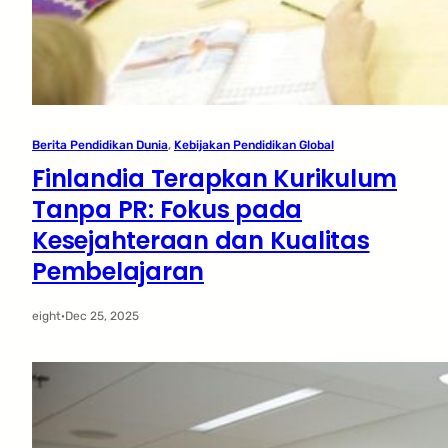
Berita Pendidikan Dunia
, 
Kebijakan Pendidikan Global
Finlandia Terapkan Kurikulum
Tanpa PR: Fokus pada
Kesejahteraan dan Kualitas
Pembelajaran
eight
·
Dec 25, 2025