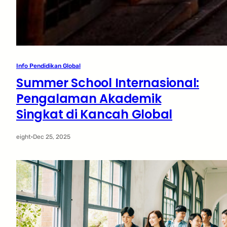
Info Pendidikan Global
Summer School Internasional:
Pengalaman Akademik
Singkat di Kancah Global
eight
·
Dec 25, 2025