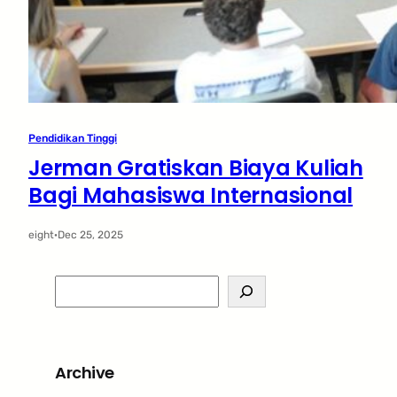
Pendidikan Tinggi
Jerman Gratiskan Biaya Kuliah
Bagi Mahasiswa Internasional
eight
·
Dec 25, 2025
S
e
a
r
Archive
c
h