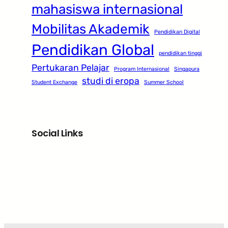
mahasiswa internasional
Mobilitas Akademik
Pendidikan Digital
Pendidikan Global
pendidikan tinggi
Pertukaran Pelajar
Program Internasional
Singapura
studi di eropa
Student Exchange
Summer School
Social Links
Facebook
Twitter
LinkedIn
Instagram